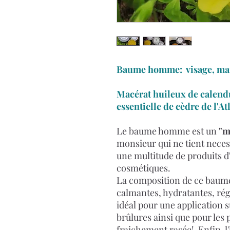
Baume homme: visage, mains
Macérat huileux de calendul
essentielle de cèdre de l'At
Le baume homme est un
"m
monsieur qui ne tient neces
une multitude de produits d
cosmétiques.
La composition de ce baume
calmantes, hydratantes, régé
idéal pour une application su
brûlures ainsi que pour les
fraichement rasée! Enfin, l'h