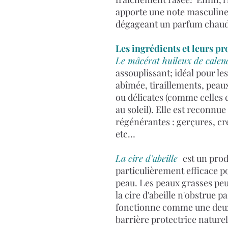
apporte une note masculine 
dégageant un parfum chaud 
Les ingrédients et leurs pr
Le mâcérat huileux de calen
assouplissant; idéal pour le
abîmée, tiraillements, peau
ou délicates (comme celles
au soleil). Elle est reconnu
régénérantes : gerçures, cre
etc…
La cire d’abeille
est un prod
particulièrement efficace po
peau. Les peaux grasses pe
la cire d'abeille n'obstrue pa
fonctionne comme une deuxi
barrière protectrice naturel