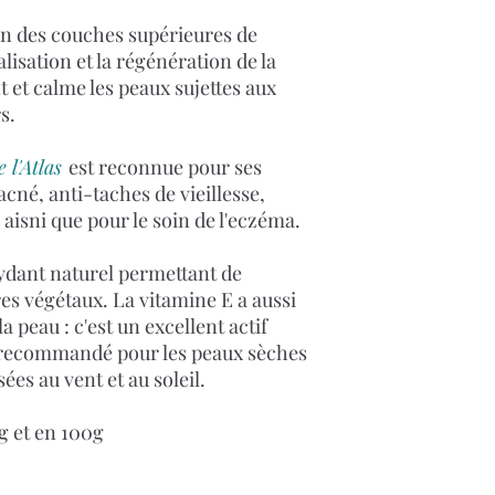
ion des couches supérieures de
alisation et la régénération de la
t et calme les peaux sujettes aux
s.
e l'Atlas
est reconnue pour ses
acné, anti-taches de vieillesse,
 aisni que pour le soin de l'eczéma.
ydant naturel permettant de
res végétaux. La vitamine E a aussi
a peau : c'est un excellent actif
 recommandé pour les peaux sèches
es au vent et au soleil.
0g et en 100g