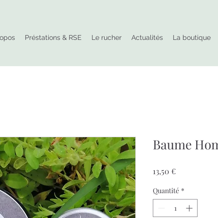
ropos
Préstations & RSE
Le rucher
Actualités
La boutique
Baume Hom
Prix
13,50 €
Quantité
*