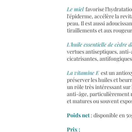
Le miel
favorise l'hydratat
l'épiderme, accélère la revit
peau. Il est aussi adoucissan
tiraillements et aux rougeur
L'huile essentielle de cèdre d
vertues antiseptiques, anti-
cicatrisantes, antifongiques
La vitamine E
est un antiox
préserver les huiles et beur
un rôle très intéressant sur l
anti-âge, particulièrement
et matures ou souvent exposé
Poids net
: disponible en 5
Prix :