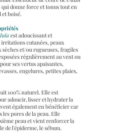
qui donne force et tonus tout en
et boisé.
opriétés
dula
est adoucissant et
s irritations cutanées, peaux
x sèches et/ou rugueuses, fragiles
 exposées régulièrement au vent ou
e pour ses vertus apaisantes,
vasses, engelures, petites plaies,
uit 100% naturel. Elle est
ur adoucir, lisser et hydrater la
uvent également en bénéficier car
s les pores de la peau. Elle
ème peau et vient renforcer la
le de l'épiderme, le sébum.