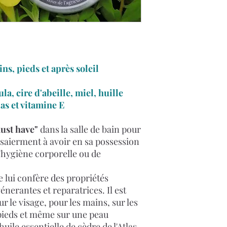
, pieds et après soleil
a, cire d'abeille, miel, huille
las et vitamine E
ust have"
dans la salle de bain pour
saierment à avoir en sa possession
'hygiène corporelle ou de
 lui confère des propriétés
nerantes et reparatrices. Il est
r le visage, pour les mains, sur les
 pieds et même sur une peau
uile essentielle de cèdre de l'Atlas