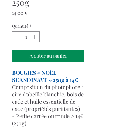
250g
Prix
14,00 €
Quantité
*
Ajouter au panier
BOUGIES « NOËL
SCANDINAVE » 250g à 14€
Composition du photophore :
cire d’abeille blanchie, bois de
cade et huile essentielle de
cade (propriétés purifiantes)
- Petite carrée ou ronde > 14€
(250g)